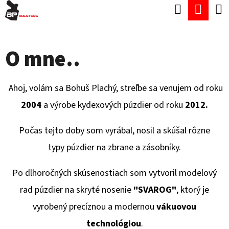
K
Hľadať
Nák
Prejsť
O
Späť
Späť
na
koší
Š
obsah
O mne..
Í
Č
K
O
Ahoj, volám sa Bohuš Plachý, streľbe sa venujem od roku
P
2004
a výrobe kydexových púzdier od roku
2012.
O
T
Počas tejto doby som vyrábal, nosil a skúšal rôzne
R
typy púzdier na zbrane a zásobníky.
E
Po dlhoročných skúsenostiach som vytvoril modelový
B
rad púzdier na skryté nosenie
"SVAROG"
, ktorý je
U
vyrobený precíznou a modernou
vákuovou
J
technológiou
.