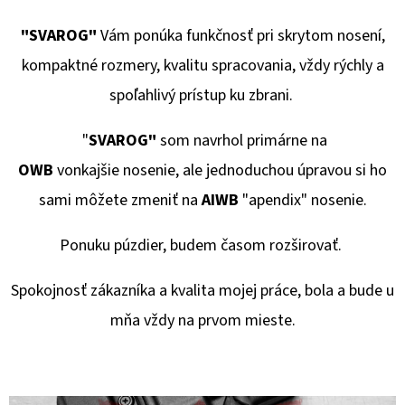
E
T
"SVAROG"
Vám ponúka funkčnosť pri skrytom nosení,
E
kompaktné rozmery, kvalitu spracovania, vždy rýchly a
N
spoľahlivý prístup ku zbrani.
Á
"
SVAROG"
som navrhol primárne na
J
OWB
vonkajšie nosenie, ale jednoduchou úpravou si ho
S
sami môžete zmeniť na
AIWB
"apendix" nosenie.
Ť
?
Ponuku púzdier, budem časom rozširovať.
Spokojnosť zákazníka a kvalita mojej práce, bola a bude u
mňa vždy na prvom mieste.
HĽADAŤ